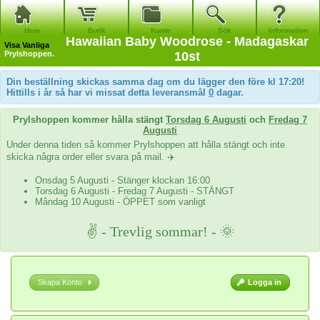
Hem
Butik
Konto
Sök
Information
Hawaiian Baby Woodrose - Madagaskar
Visa
Vanliga
Prylshoppen.
10st
Din beställning skickas samma dag om du lägger den före kl 17:20!
Hittills i år så har vi missat detta leveransmål
0
dagar.
Prylshoppen kommer hålla stängt
Torsdag 6 Augusti
och
Fredag 7
Augusti
Under denna tiden så kommer Prylshoppen att hålla stängt och inte
skicka några order eller svara på mail. ✈️
Onsdag 5 Augusti - Stänger klockan 16:00
Torsdag 6 Augusti - Fredag 7 Augusti - STÄNGT
Måndag 10 Augusti - ÖPPET som vanligt
✌ - Trevlig sommar! - 🌞
Skapa Konto
Logga in