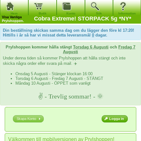
Hem
Butik
Konto
Sök
Information
Visa
Vanliga
Cobra Extreme! STORPACK 5g *NY*
Prylshoppen.
Din beställning skickas samma dag om du lägger den före kl 17:20!
Hittills i år så har vi missat detta leveransmål
0
dagar.
Prylshoppen kommer hålla stängt
Torsdag 6 Augusti
och
Fredag 7
Augusti
Under denna tiden så kommer Prylshoppen att hålla stängt och inte
skicka några order eller svara på mail. ✈️
Onsdag 5 Augusti - Stänger klockan 16:00
Torsdag 6 Augusti - Fredag 7 Augusti - STÄNGT
Måndag 10 Augusti - ÖPPET som vanligt
✌ - Trevlig sommar! - 🌞
Skapa Konto
Logga in
Välkommen till mobilversionen av Prylshoppen!