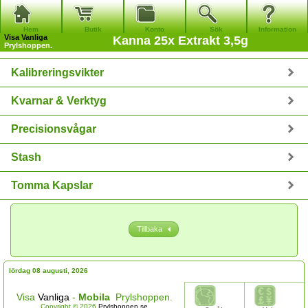
Hem
Butik
Konto
Sök
Information
Visa
Vanliga
Kanna 25x Extrakt 3,5g
Prylshoppen.
Kalibreringsvikter
Kvarnar & Verktyg
Precisionsvågar
Stash
Tomma Kapslar
Tillbaka
lördag 08 augusti, 2026
Visa
Vanliga
-
Mobila
Prylshoppen.
Copyright © 2026
Prylshoppen.se