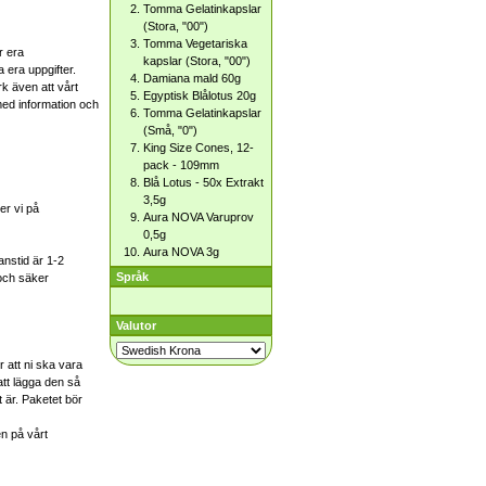
Tomma Gelatinkapslar
(Stora, "00")
Tomma Vegetariska
r era
kapslar (Stora, "00")
a era uppgifter.
Damiana mald 60g
rk även att vårt
Egyptisk Blålotus 20g
 med information och
Tomma Gelatinkapslar
(Små, "0")
King Size Cones, 12-
pack - 109mm
Blå Lotus - 50x Extrakt
3,5g
er vi på
Aura NOVA Varuprov
0,5g
Aura NOVA 3g
nstid är 1-2
Språk
 och säker
Valutor
 att ni ska vara
att lägga den så
t är. Paketet bör
en på vårt