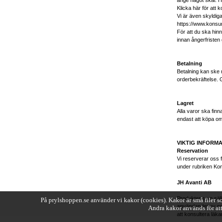
ange något skäl. Hö
Klicka här för att 
Vi är även skyldig
https://www.kons
För att du ska hinn
innan ångerfristen 
Betalning
Betalning kan ske m
orderbekräftelse. 
Lagret
Alla varor ska finnas
endast att köpa om
VIKTIG INFORM
Reservation
Vi reserverar oss fö
under rubriken Kon
JH Avanti AB
Produkter som sälj
På prylshoppen.se använder vi kakor (cookies). Kakor är små filer s
användandet av pr
Andra kakor används för att
att konsultera läka