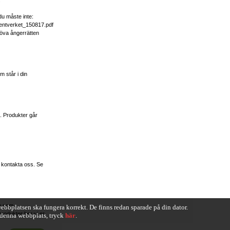
.
u måste inte:
entverket_150817.pdf
töva ångerrätten
m står i din
igt. Produkter går
tt kontakta oss. Se
em som
ebbplatsen ska fungera korrekt. De finns redan sparade på din dator.
odukter ber vi er
å denna webbplats, tryck
här
.