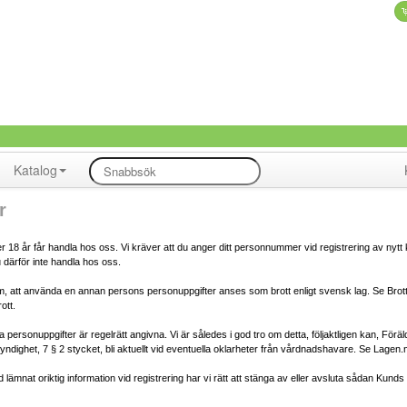
Katalog
r
 18 år får handla hos oss. Vi kräver att du anger ditt personnummer vid registrering av nytt
 därför inte handla hos oss.
 om, att använda en annan persons personuppgifter anses som brott enligt svensk lag. Se Brot
ott.
alla personuppgifter är regelrätt angivna. Vi är således i god tro om detta, följaktligen kan, För
dighet, 7 § 2 stycket, bli aktuellt vid eventuella oklarheter från vårdnadshavare. Se Lagen.
lämnat oriktig information vid registrering har vi rätt att stänga av eller avsluta sådan Kund