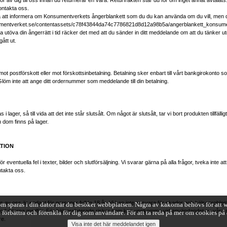
r av dig till oss innan du returnerar en vara. Returfrakten står du för om inget annat avtalats
kontakta oss.
a att informera om Konsumentverkets ångerblankett som du du kan använda om du vill, men d
umentverket.se/contentassets/c78f43844da74c7786821d8d12a98b5a/angerblankett_konsum
a utöva din ångerrätt i tid räcker det med att du sänder in ditt meddelande om att du tänker u
gått ut.
ot postförskott eller mot förskottsinbetalning. Betalning sker enbart till vårt bankgirokonto so
Glöm inte att ange ditt ordernummer som meddelande till din betalning.
 i lager, så till vida att det inte står slutsålt. Om något är slutsålt, tar vi bort produkten tillfäll
 dom finns på lager.
ATION
r eventuella fel i texter, bilder och slutförsäljning. Vi svarar gärna på alla frågor, tveka inte a
takta oss.
s av oss är endast för personer fyllda 18 år. Vi kan inte ansvara för skador och hälsoprobl
om sparas i din dator när du besöker webbplatsen. Några av kakorna behövs för att w
odukterna medför. För hälsorelaterade risker som kan uppkomma vid användandet av våra pr
 förbättra och förenkla för dig som användare. För att ta reda på mer om cookies p
re.