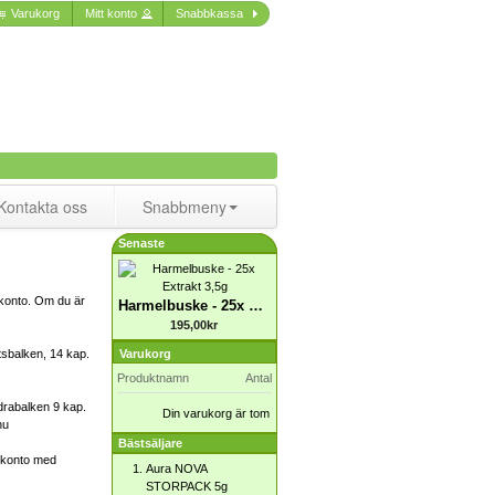
Varukorg
Mitt konto
Snabbkassa
Kontakta oss
Snabbmeny
Senaste
 konto. Om du är
Harmelbuske - 25x Extrakt 3,5g
195,00kr
Varukorg
tsbalken, 14 kap.
Produktnamn
Antal
äldrabalken 9 kap.
Din varukorg är tom
nu
Bästsäljare
s konto med
Aura NOVA
STORPACK 5g