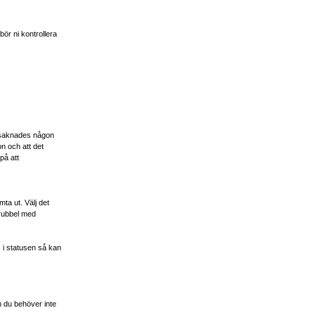
bör ni kontrollera
te saknades någon
on och att det
på att
mta ut. Välj det
trubbel med
.
i statusen så kan
h du behöver inte