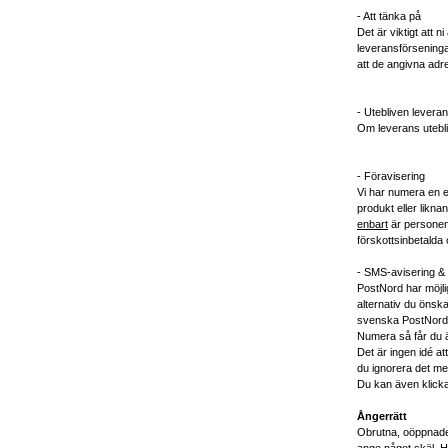
- Att tänka på
Det är viktigt att
leveransförseningar
att de angivna adre
- Utebliven levera
Om leverans uteblir
- Föravisering
Vi har numera en eg
produkt eller likna
enbart
är personen
förskottsinbetalda 
- SMS-avisering &
PostNord har möjligh
alternativ du önsk
svenska PostNord 
Numera så får du äv
Det är ingen idé a
du ignorera det me
Du kan även klicka 
Ångerrätt
Obrutna, oöppnade 