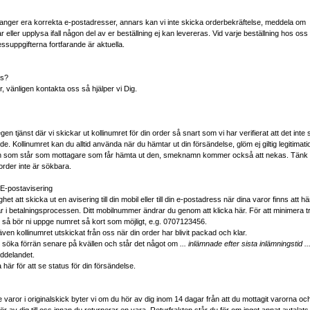
 ni anger era korrekta e-postadresser, annars kan vi inte skicka orderbekräftelse, meddela om
 eller upplysa ifall någon del av er beställning ej kan levereras. Vid varje beställning hos oss 
ssuppgifterna fortfarande är aktuella.
ns?
, vänligen kontakta oss så hjälper vi Dig.
en tjänst där vi skickar ut kollinumret för din order så snart som vi har verifierat att det in
nde. Kollinumret kan du alltid använda när du hämtar ut din försändelse, glöm ej giltig legitimati
 som står som mottagare som får hämta ut den, smeknamn kommer också att nekas. Tänk 
order inte är sökbara.
 E-postavisering
et att skicka ut en avisering till din mobil eller till din e-postadress när dina varor finns att hä
ar i betalningsprocessen.
Ditt mobilnummer ändrar du genom att klicka här.
För att minimera 
så bör ni uppge numret så kort som möjligt, e.g. 0707123456.
en kollinumret utskickat från oss när din order har blivit packad och klar.
tt söka förrän senare på kvällen och står det något om
... inlämnade efter sista inlämningstid ..
ddelandet.
här för att se status för din försändelse.
varor i originalskick byter vi om du hör av dig inom 14 dagar från att du mottagit varorna oc