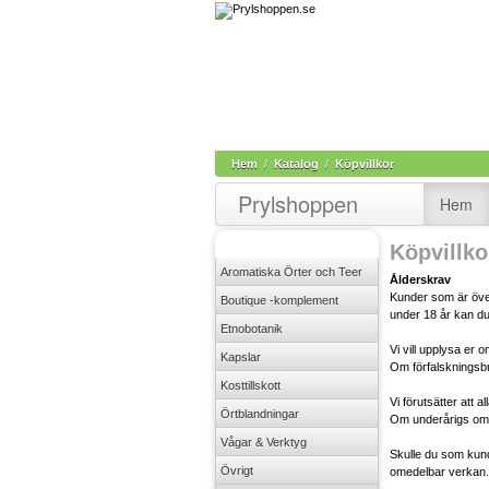
Hem
/
Katalog
/
Köpvillkor
Prylshoppen
Hem
Köpvillko
Aromatiska Örter och Teer
Ålderskrav
Kunder som är över
Boutique -komplement
under 18 år kan du
Etnobotanik
Vi vill upplysa er
Kapslar
Om förfalskningsbr
Kosttillskott
Vi förutsätter att 
Örtblandningar
Om underårigs omyn
Vågar & Verktyg
Skulle du som kund 
Övrigt
omedelbar verkan.