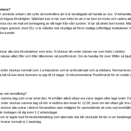
retess?
 används enbart i det syfte att kontrollera att ni är berättigade att handla av oss. Vi behandla
 högsta försiktighet. Självklart kan ni när som helst be att vi tar bort ert konto och radera all
cka oss ett mail om borttagning av ditt login från vårt system. Vi tar då direkt bort kontot. Mä
riges gränser, inom EU, vi är således inte skyldiga att förse statliga (offentliga) institutioner
åra kunder.
ckar alla sina försändelser som brev. Vi skickar din order nästan var som helst i världen.
nästan alltid 29kr och 69kr tillkommer vid postförskott. Om du handlar för över 998kr så bjud
 order skickas normalt som 1:a-klassbrev och är ej försäkrade och ej sökbara. Normal levera
sa fall så kan dock leverans ta upp till 14 dagar. Vi rekommenderar Postförskott för en snabb
as min beställning?
samma dag som vi tar emot den. Ni erhåller alltså oftast era varor dagen efter lagd order. För
r order skickas samma dag så bör ni slutföra den innan kl. 12:00, även om det oftast går bra 
skickar alla ordrar i diskret försändelse utan möjlighet för utomstående att veta vad innehålle
n är mottagen nå dig inom 1-2 arbetsdagar.
om är lagda med förskottsinbetalning som alternativ inte blir skickade förrän vi ser betalning
g brukar normalt ta 1 bankdag.