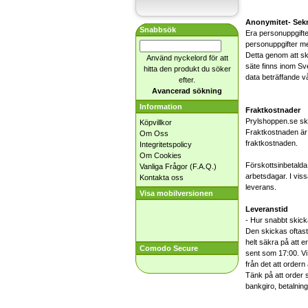
Anonymitet- Sek
Snabbsök
Era personuppgifter
personuppgifter med
Detta genom att ski
Använd nyckelord för att
säte finns inom Sve
hitta den produkt du söker
data beträffande v
efter.
Avancerad sökning
Information
Fraktkostnader
Prylshoppen.se ski
Köpvillkor
Fraktkostnaden är 
Om Oss
fraktkostnaden.
Integritetspolicy
Om Cookies
Förskottsinbetalda
Vanliga Frågor (F.A.Q.)
arbetsdagar. I vis
Kontakta oss
leverans.
Visa mobilversionen
Leveranstid
- Hur snabbt skick
Den skickas oftast 
helt säkra på att e
Comodo Secure
sent som 17:00. Vi 
från det att order
Tänk på att order s
bankgiro, betalnin