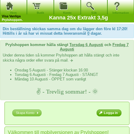
Hem
Butik
Konto
Sök
Information
Visa
Vanliga
Kanna 25x Extrakt 3,5g
Prylshoppen.
Din beställning skickas samma dag om du lägger den före kl 17:20!
Hittills i år så har vi missat detta leveransmål
0
dagar.
Prylshoppen kommer hålla stängt
Torsdag 6 Augusti
och
Fredag 7
Augusti
Under denna tiden så kommer Prylshoppen att hålla stängt och inte
skicka några order eller svara på mail. ✈️
Onsdag 5 Augusti - Stänger klockan 16:00
Torsdag 6 Augusti - Fredag 7 Augusti - STÄNGT
Måndag 10 Augusti - ÖPPET som vanligt
✌ - Trevlig sommar! - 🌞
Skapa Konto
Logga in
Välkommen till mobilversionen av Prylshoppen!