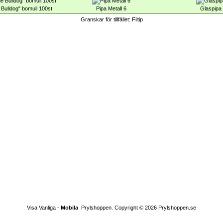
e Bulldog" bomull 100st
Pipa Metall 6
Glaspipa
Granskar för tillfället:
Filtip
Visa Vanliga -
Mobila
Prylshoppen.
Copyright © 2026
Prylshoppen.se