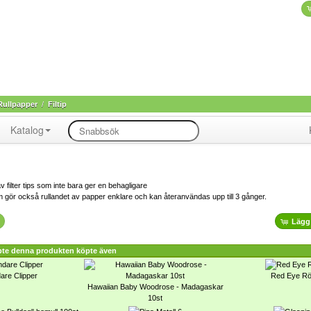
Rullpapper
/
Filtip
Katalog
av filter tips som inte bara ger en behagligare
 gör också rullandet av papper enklare och kan återanvändas upp till 3 gånger.
Lägg 
te denna produkten köpte även
are Clipper
Red Eye Rö
Hawaiian Baby Woodrose - Madagaskar
10st