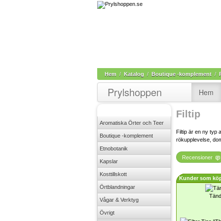
Hem
/
Katalog
/
Boutique -komplement
/
Prylshoppen
Hem
Filtip
Aromatiska Örter och Teer
Filtip är en ny typ 
Boutique -komplement
rökupplevelse, dom
Etnobotanik
Recensioner
Kapslar
Kosttillskott
Kunder som köp
Örtblandningar
Tänd
Vågar & Verktyg
Övrigt