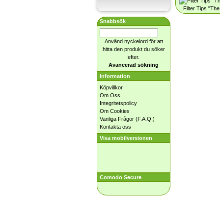
Filter Tips "Th
Snabbsök
Använd nyckelord för att
hitta den produkt du söker
efter.
Avancerad sökning
Information
Köpvillkor
Om Oss
Integritetspolicy
Om Cookies
Vanliga Frågor (F.A.Q.)
Kontakta oss
Visa mobilversionen
Comodo Secure