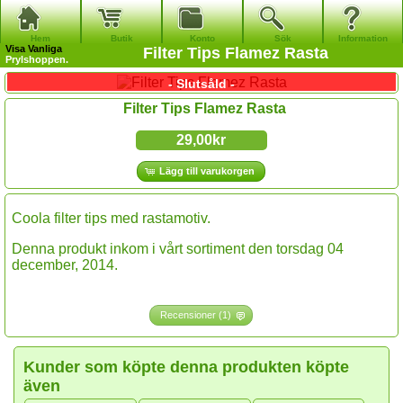
Hem
Butik
Konto
Sök
Information
Visa
Vanliga
Filter Tips Flamez Rasta
Prylshoppen.
- Slutsåld -
Filter Tips Flamez Rasta
29,00kr
Lägg till varukorgen
Coola filter tips med rastamotiv.
Denna produkt inkom i vårt sortiment den torsdag 04
december, 2014.
Recensioner (1)
Kunder som köpte denna produkten köpte
även